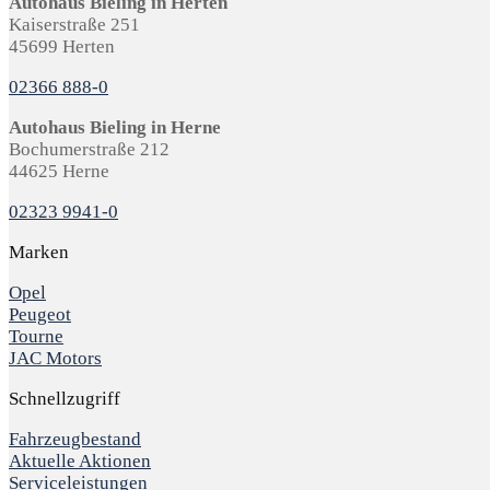
Autohaus Bieling in Herten
Kaiserstraße 251
45699 Herten
02366 888-0
Autohaus Bieling in Herne
Bochumerstraße 212
44625 Herne
02323 9941-0
Marken
Opel
Peugeot
Tourne
JAC Motors
Schnellzugriff
Fahrzeugbestand
Aktuelle Aktionen
Serviceleistungen