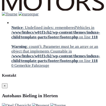
Notice
: Undefined index: rememberedVehicles in
/www/htdocs/w01f1cb2/wp-content/themes/induxo-
child/template-parts/footer/footer.php
on line
118
Warning
: count(): Parameter must be an array or an
object that implements Countable in
/www/htdocs/w01f1cb2/wp-content/themes/induxo-
child/template-parts/footer/footer.php
on line
118
0
Gemerkte Fahrzeuge
Kontakt
×
Autohaus Bieling in Herten