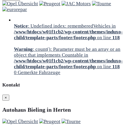
Notice
: Undefined index: rememberedVehicles in
/www/htdocs/w01f1cb2/wp-content/themes/induxo-
child/template-parts/footer/footer.php
on line
118
Warning
: count(): Parameter must be an array or an
object that implements Countable in
/www/htdocs/w01f1cb2/wp-content/themes/induxo-
child/template-parts/footer/footer.php
on line
118
0
Gemerkte Fahrzeuge
Kontakt
×
Autohaus Bieling in Herten