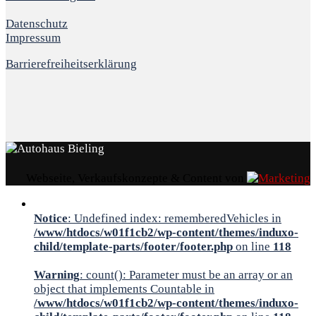
Datenschutz
Impressum
Barrierefreiheitserklärung
Webseite, Verkaufskonzepte & Content von
Notice
: Undefined index: rememberedVehicles in
/www/htdocs/w01f1cb2/wp-content/themes/induxo-
child/template-parts/footer/footer.php
on line
118
Warning
: count(): Parameter must be an array or an
object that implements Countable in
/www/htdocs/w01f1cb2/wp-content/themes/induxo-