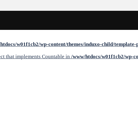
htdocs/w01f1cb2/wp-content/themes/induxo-child/template-pa
ject that implements Countable in
/www/htdocs/w01f1cb2/wp-con