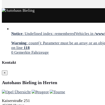
Notice
: Undefined index: rememberedVehicles in
/www/
Warning
: count(): Parameter must be an array or an ob
on line
118
0
Gemerkte Fahrzeuge
Kontakt
×
Autohaus Bieling in Herten
Kaiserstraße 251