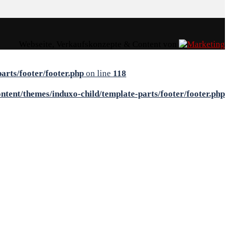
Webseite, Verkaufskonzepte & Content von
rts/footer/footer.php
on line
118
tent/themes/induxo-child/template-parts/footer/footer.php