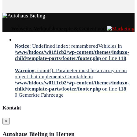
Webseite, Verkaufskonzepte & Content von
Notice
: Undefined index: rememberedVehicles in
/www/htdocs/w01f1cb2/wp-content/themes/induxo-
child/template-parts/footer/footer.php
on line
118
Warning
: count(): Parameter must be an array or an
object that implements Countable in
/www/htdocs/w01f1cb2/wp-content/themes/induxo-
child/template-parts/footer/footer.php
on line
118
0
Gemerkte Fahrzeuge
Kontakt
×
Autohaus Bieling in Herten